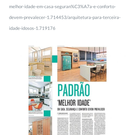
melhor-idade-em-casa-seguran%C3%A7a-e-conforto-
devem-prevalecer-1.714453/arquitetura-para-terceira-
idade-idosos-1.719176