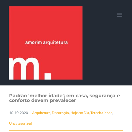
Skip
to
content
Padrão ‘melhor idade’; em casa, segurança e
conforto devem prevalecer
10-10-2020
|
Arquitetura
,
Decoração
,
Hoje em Dia
,
Terceira idade
,
Uncategorized