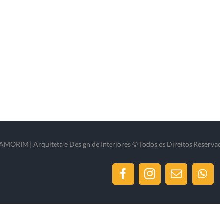
ORIM | Arquiteta e Design de Interiores © Todos os Direitos Reserva
Facebook
Instagram
Email
Wh