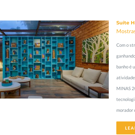
Suíte H
Mostra
Com o st
ganhando 
banho é u
atividad
MINAS 20
tecnologi
morador 
LEA