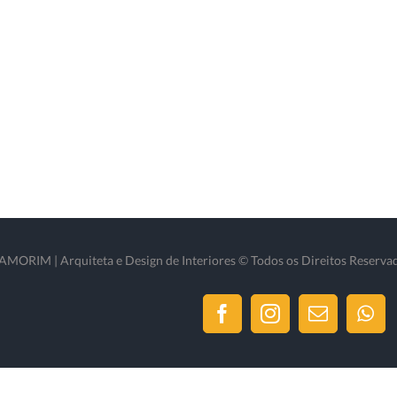
ORIM | Arquiteta e Design de Interiores © Todos os Direitos Reserva
Facebook
Instagram
Email
Wh