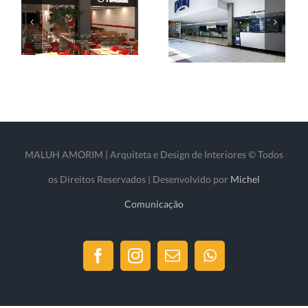
MALUH AMORIM | Arquiteta e Design de Interiores © Todos
os Direitos Reservados | Desenvolvido por
Michel
Comunicação
Facebook
Instagram
Email
WhatsApp