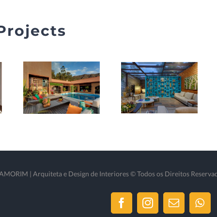
Projects
ORIM | Arquiteta e Design de Interiores © Todos os Direitos Reserva
Facebook
Instagram
Email
Wh