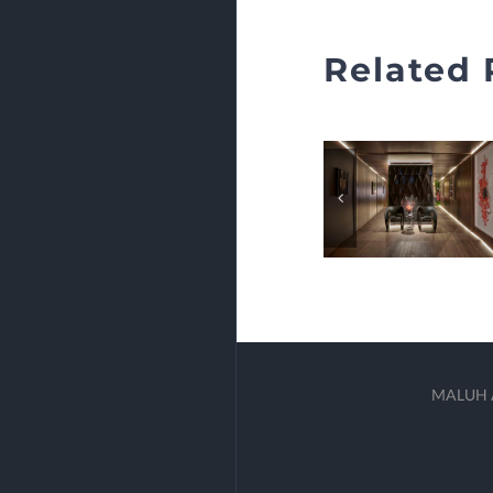
Related 
MALUH AM