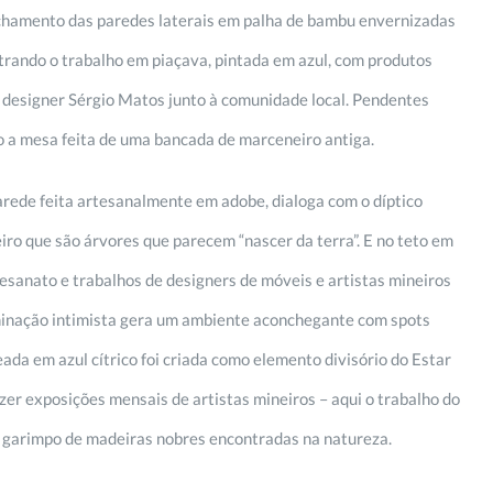
echamento das paredes laterais em palha de bambu envernizadas
trando o trabalho em piaçava, pintada em azul, com produtos
 designer Sérgio Matos junto à comunidade local. Pendentes
 a mesa feita de uma bancada de marceneiro antiga.
rede feita artesanalmente em adobe, dialoga com o díptico
ro que são árvores que parecem “nascer da terra”. E no teto em
esanato e trabalhos de designers de móveis e artistas mineiros
uminação intimista gera um ambiente aconchegante com spots
ada em azul cítrico foi criada como elemento divisório do Estar
er exposições mensais de artistas mineiros – aqui o trabalho do
o garimpo de madeiras nobres encontradas na natureza.