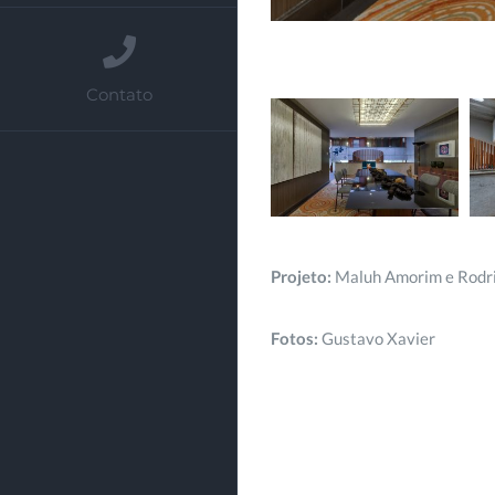
Contato
Projeto
:
Maluh Amorim e Rodr
Fotos:
Gustavo Xavier