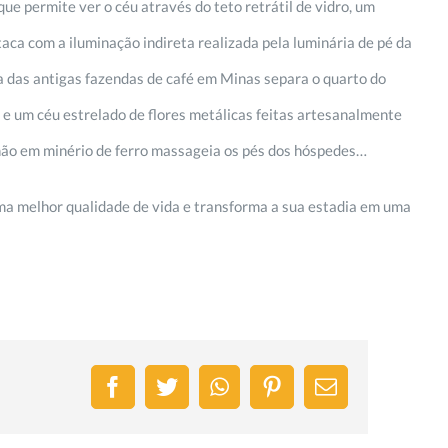
e permite ver o céu através do teto retrátil de vidro, um
aca com a iluminação indireta realizada pela luminária de pé da
uia das antigas fazendas de café em Minas separa o quarto do
l e um céu estrelado de flores metálicas feitas artesanalmente
chão em minério de ferro massageia os pés dos hóspedes…
ma melhor qualidade de vida e transforma a sua estadia em uma
Facebook
Twitter
WhatsApp
Pinterest
Email